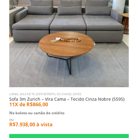
LIVING
,
SALA DE TV
,
SOFÁ RETRÁTIL OU CHAISE
,
SOFÁS
LI
Sofa 3m Zurich – Vira Cama – Tecido Cinza Nobre (5595)
S
11X de
R$
866,00
1
No boleto ou cartão de crédito
N
ou
o
R$
7.938,00
à vista
R