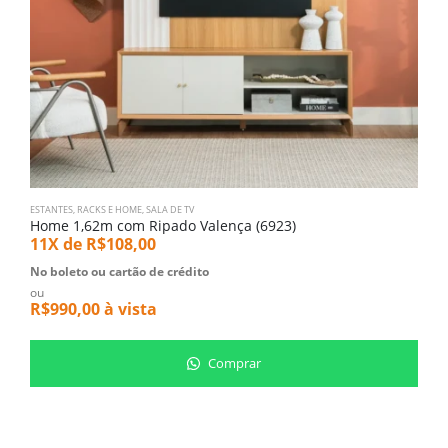
ESTANTES, RACKS E HOME
,
SALA DE TV
SA
Home 1,62m com Ripado Valença (6923)
S
11X de
R$
108,00
1
No boleto ou cartão de crédito
N
ou
o
R$
990,00
à vista
R
Comprar