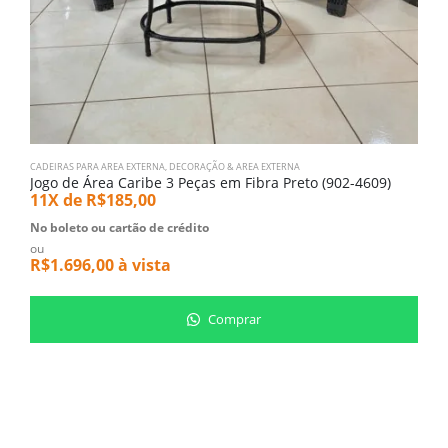
CADEIRAS PARA AREA EXTERNA
,
DECORAÇÃO & AREA EXTERNA
1,
Jogo de Área Caribe 3 Peças em Fibra Preto (902-4609)
T
11X de
R$
185,00
5
No boleto ou cartão de crédito
N
ou
o
R$
1.696,00
à vista
R
Comprar