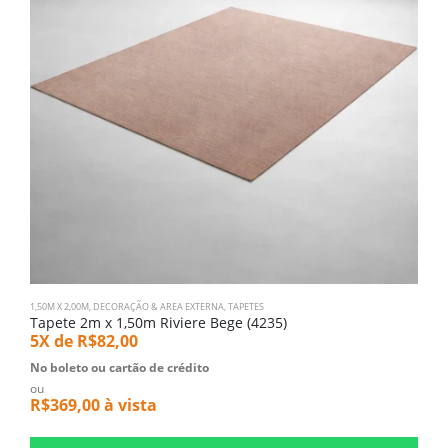
1,50M X 2,00M
,
DECORAÇÃO & AREA EXTERNA
,
TAPETES
D
Tapete 2m x 1,50m Riviere Bege (4235)
T
5X de
R$
82,00
5
No boleto ou cartão de crédito
N
ou
o
R$
369,00
à vista
R