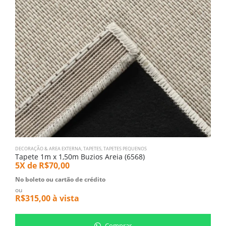
DECORAÇÃO & AREA EXTERNA
,
TAPETES
,
TAPETES PEQUENOS
1,
Tapete 1m x 1,50m Buzios Areia (6568)
T
5X de
R$
70,00
5
No boleto ou cartão de crédito
N
ou
o
R$
315,00
à vista
R
Comprar