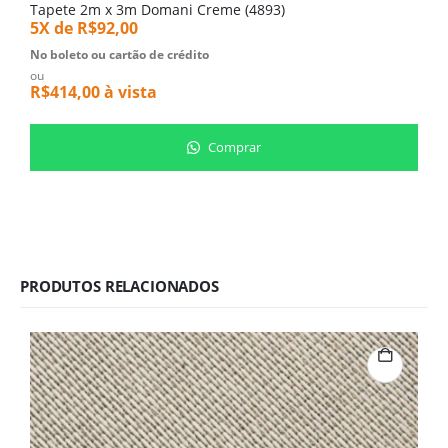
Tapete 2m x 3m Domani Creme (4893)
T
5X de
R$
92,00
1
No boleto ou cartão de crédito
N
ou
o
R$
414,00
à vista
R
Comprar
PRODUTOS RELACIONADOS