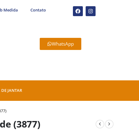
ob Medida
Contato
WhatsApp
 DE JANTAR
877)
de (3877)