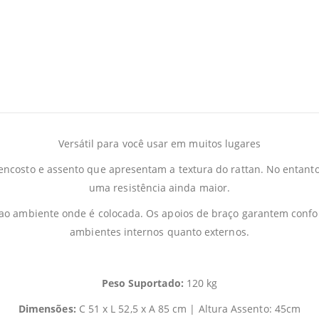
Versátil para você usar em muitos lugares
ncosto e assento que apresentam a textura do rattan. No entanto,
uma resistência ainda maior.
o ambiente onde é colocada. Os apoios de braço garantem confort
ambientes internos quanto externos.
Peso Suportado:
120 kg
Dimensões:
C 51 x L 52,5 x A 85 cm | Altura Assento: 45cm