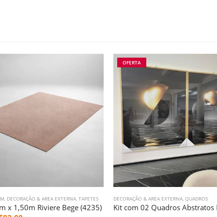
OFERTA
0M
,
DECORAÇÃO & AREA EXTERNA
,
TAPETES
DECORAÇÃO & AREA EXTERNA
,
QUADROS
m x 1,50m Riviere Bege (4235)