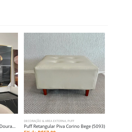
DECORAÇÃO & AREA EXTERNA
,
PUFF
CADEIRAS PAR
Kit com 02 Quadros Abstratos Dourados de Vidro Grande (3712)
Puff Retangular Piva Corino Bege (5093)