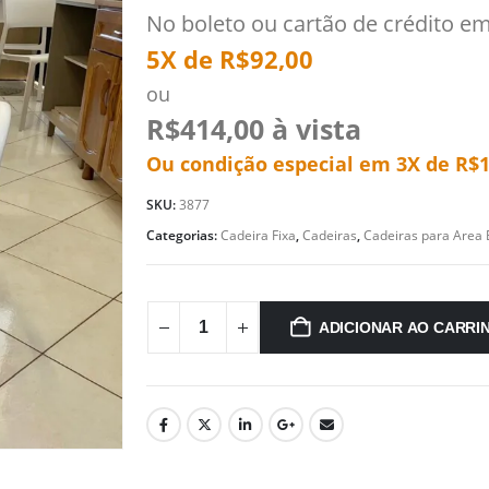
No boleto ou cartão de crédito e
5X de
R$
92,00
ou
R$
414,00
à vista
Ou condição especial em 3X de
R$
SKU:
3877
Categorias:
Cadeira Fixa
,
Cadeiras
,
Cadeiras para Area 
ADICIONAR AO CARRI