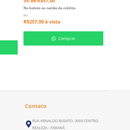
5X de
R$
57,00
11X de
R
No boleto ou cartão de crédito
No boleto ou
ou
ou
R$
257,00
à vista
R$
1.696,
Comprar
Contato
RUA ARNALDO BUSATO, 3093 CENTRO,
REALEZA - PARANÁ