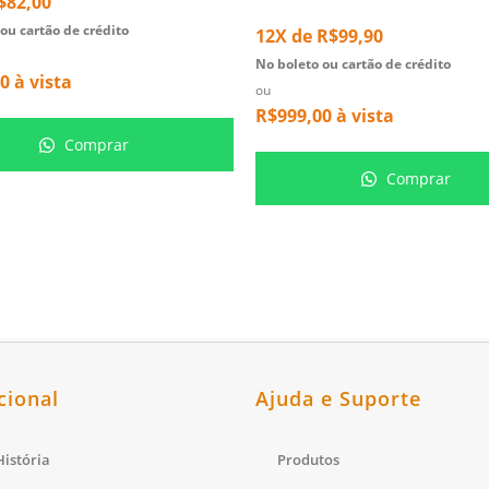
$
82,00
ou cartão de crédito
12X de
R$
99,90
No boleto ou cartão de crédito
00
à vista
ou
R$
999,00
à vista
Comprar
Comprar
cional
Ajuda e Suporte
istória
Produtos