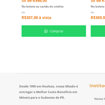
5X de
R$
46,00
5X de
R
No boleto ou cartão de crédito
No boleto 
ou
ou
R$
207,00
à vista
R$
369,
Comprar
Institu
Desde 1995 em Realeza, nossa Missão é
entregar o Melhor Custo Benefício em
Móveis para o Sudoeste do PR.
Nossa H