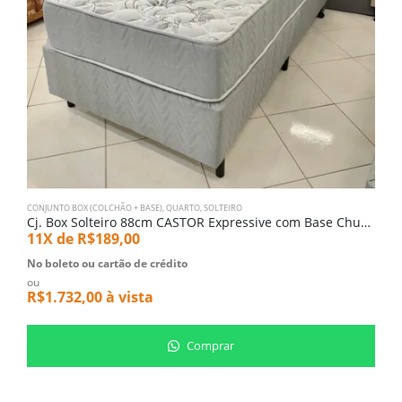
CONJUNTO BOX (COLCHÃO + BASE)
,
QUARTO
,
SOLTEIRO
C
Cj. Box Solteiro 88cm CASTOR Expressive com Base Chumbo (3532-939)
11X de
R$
189,00
1
No boleto ou cartão de crédito
ou
N
R$
1.732,00
à vista
o
R
Comprar