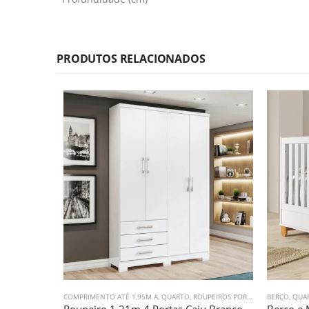
PRODUTOS RELACIONADOS
COMPRIMENTO ATÉ 1,95M A
,
QUARTO
,
ROUPEIROS PORTAS DE GIRO
BERÇO
,
QUA
Roupeiro 1,21m 4 Portas Caju Branco (853)
Berço e