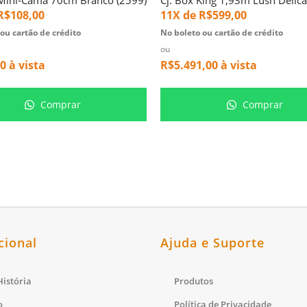
R$
108,00
11X de
R$
599,00
ou cartão de crédito
No boleto ou cartão de crédito
ou
00
à vista
R$
5.491,00
à vista
Comprar
Comprar
cional
Ajuda e Suporte
istória
Produtos
o
Política de Privacidade