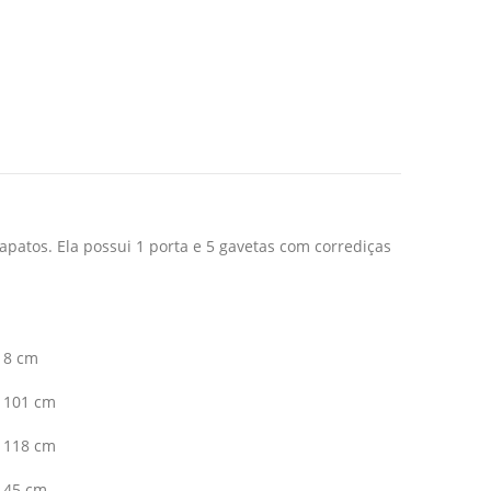
patos. Ela possui 1 porta e 5 gavetas com corrediças
8 cm
101 cm
118 cm
45 cm