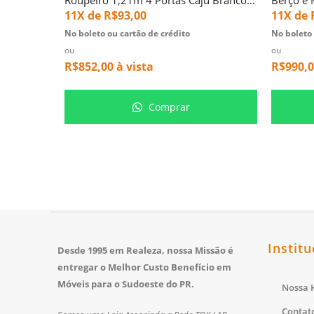
11X de
R$
93,00
11X de
No boleto ou cartão de crédito
No boleto 
ou
ou
R$
852,00
à vista
R$
990,
Comprar
Institu
Desde 1995 em Realeza, nossa Missão é
entregar o Melhor Custo Benefício em
Móveis para o Sudoeste do PR.
Nossa H
Contat