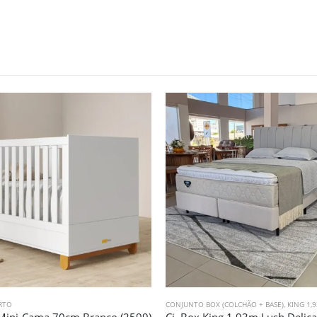
RTO
CONJUNTO BOX (COLCHÃO + BASE)
,
KING 1,
 Mini-Cama 70cm Branco (2599)