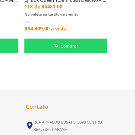
11X de
R$
481,00
11X de
R
No boleto ou cartão de crédito
No boleto ou
ou
ou
R$
4.409,00
à vista
R$
577,00
Comprar
Contato
RUA ARNALDO BUSATO, 3093 CENTRO,
REALEZA - PARANÁ