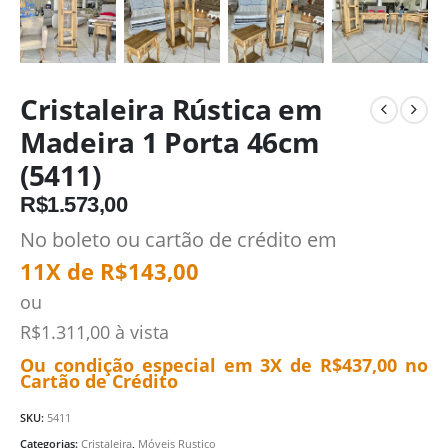
Cristaleira Rústica em
Madeira 1 Porta 46cm
(5411)
R$
1.573,00
No boleto ou cartão de crédito em
11X de
R$
143,00
ou
R$
1.311,00
à vista
Ou condição especial em 3X de
R$
437,00
no
Cartão de Crédito
SKU:
5411
Categorias:
Cristaleira
,
Móveis Rustico