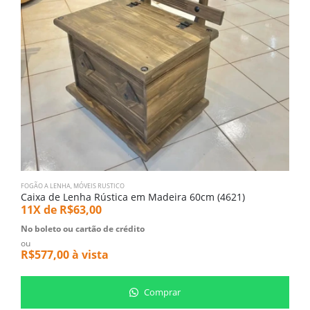
FOGÃO A LENHA
,
MÓVEIS RUSTICO
C
Caixa de Lenha Rústica em Madeira 60cm (4621)
C
11X de
R$
63,00
1
No boleto ou cartão de crédito
N
ou
o
R$
577,00
à vista
R
Comprar