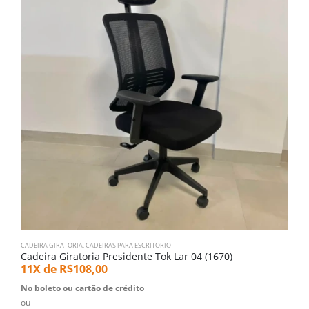
CADEIRA GIRATORIA
,
CADEIRAS PARA ESCRITORIO
D
Cadeira Giratoria Presidente Tok Lar 04 (1670)
E
11X de
R$
108,00
5
No boleto ou cartão de crédito
N
ou
o