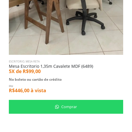
ESCRITORIO
,
MESA RETA
M
Mesa Escritorio 1,35m Cavalete MDF (6489)
M
5X de
R$
99,00
5
No boleto ou cartão de crédito
N
ou
o
R$
446,00
à vista
R
Comprar