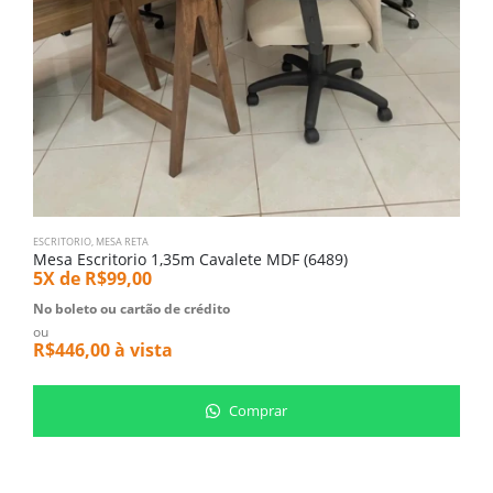
ESCRITORIO
,
MESA RETA
E
Mesa Escritorio 1,35m Cavalete MDF (6489)
M
5X de
R$
99,00
5
No boleto ou cartão de crédito
N
ou
o
R$
446,00
à vista
R
Comprar