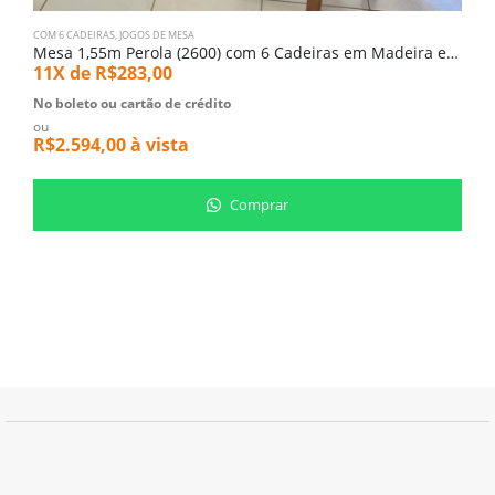
COM 6 CADEIRAS
,
JOGOS DE MESA
C
Mesa 1,55m Perola (2600) com 6 Cadeiras em Madeira e tecido Linho (3961)
11X de
R$
283,00
1
No boleto ou cartão de crédito
N
ou
o
R$
2.594,00
à vista
R
Comprar