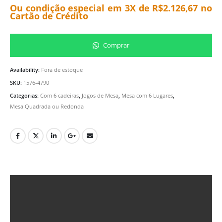
Ou condição especial em 3X de
R$
2.126,67
no
Cartão de Crédito
Comprar
Availability:
Fora de estoque
SKU:
1576-4790
Categorias:
Com 6 cadeiras
,
Jogos de Mesa
,
Mesa com 6 Lugares
,
Mesa Quadrada ou Redonda