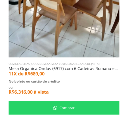
COM 6 CADEIRAS
,
JOGOS DE MESA
,
MESA COM 6 LUGARES
,
SALA DE JANTAR
C
Mesa Organica Ondas (6917) com 6 Cadeiras Romana em Tela e Couro Eco (5051)
11X de
R$
689,00
1
No boleto ou cartão de crédito
N
ou
o
R$
6.316,00
à vista
R
Comprar