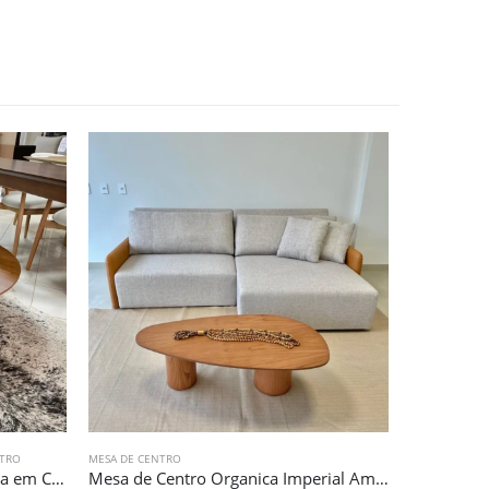
NTRO
MESA DE CENTRO
MESA DE CEN
Mesa de Centro 1,00m Redonda em Castanho (6704)
Mesa de Centro Organica Imperial Amendoa (2322)
Mesa Cent