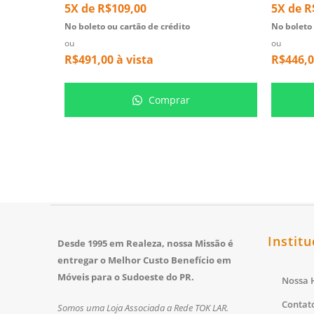
5X de
R$
109,00
5X de
R
No boleto ou cartão de crédito
No boleto 
ou
ou
R$
491,00
à vista
R$
446,
Comprar
Institu
Desde 1995 em Realeza, nossa Missão é
entregar o Melhor Custo Benefício em
Móveis para o Sudoeste do PR.
Nossa H
Contat
Somos uma Loja Associada a Rede TOK LAR.