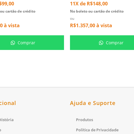
$
99,00
11X de
R$
148,00
ou cartão de crédito
No boleto ou cartão de crédito
ou
00
à vista
R$
1.357,00
à vista
Comprar
Comprar
cional
Ajuda e Suporte
istória
Produtos
o
Política de Privacidade