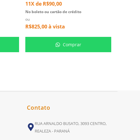
11X de
R$
90,00
5X de
R$
No boleto ou cartão de crédito
No boleto ou
ou
ou
R$
825,00
à vista
R$
266,00
Comprar
Contato
RUA ARNALDO BUSATO, 3093 CENTRO,
REALEZA - PARANÁ