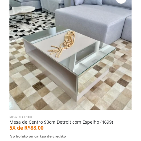
MESA DE CENTRO
M
Mesa de Centro 90cm Detroit com Espelho (4699)
M
5X de
R$
88,00
5
No boleto ou cartão de crédito
N