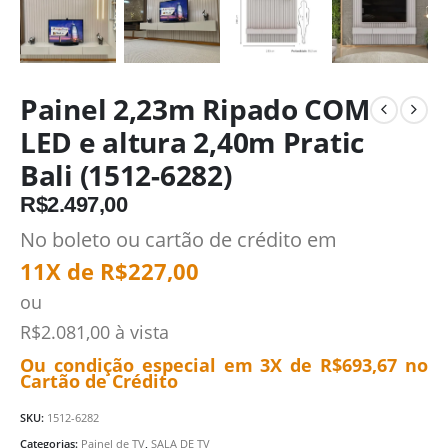
Painel 2,23m Ripado COM
LED e altura 2,40m Pratic
Bali (1512-6282)
R$
2.497,00
No boleto ou cartão de crédito em
11X de
R$
227,00
ou
R$
2.081,00
à vista
Ou condição especial em 3X de
R$
693,67
no
Cartão de Crédito
SKU:
1512-6282
Categorias:
Painel de TV
,
SALA DE TV