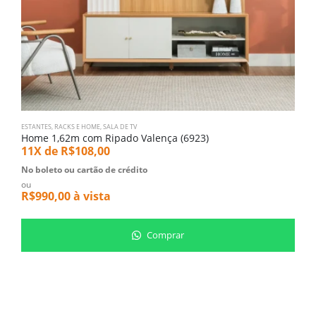
ESTANTES, RACKS E HOME
,
SALA DE TV
P
Home 1,62m com Ripado Valença (6923)
P
11X de
R$
108,00
1
No boleto ou cartão de crédito
ou
N
R$
990,00
à vista
o
R
Comprar