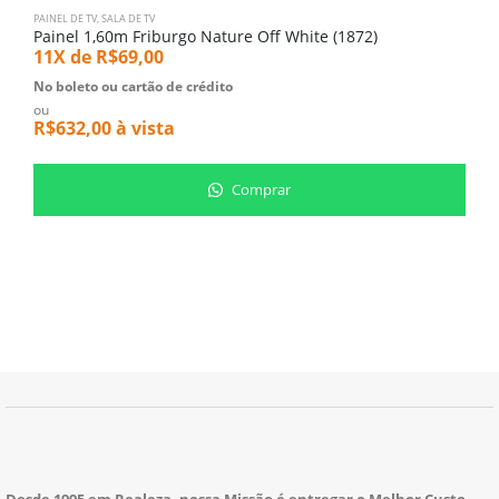
PAINEL DE TV
,
SALA DE TV
SA
Painel 1,60m Friburgo Nature Off White (1872)
S
11X de
R$
69,00
1
No boleto ou cartão de crédito
N
ou
o
R$
632,00
à vista
R
Comprar