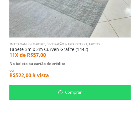
3M E TAMANHOS MAIORES
,
DECORAÇÃO & AREA EXTERNA
,
TAPETES
2,
Tapete 3m x 2m Curven Grafite (1442)
T
11X de
R$
57,00
1
No boleto ou cartão de crédito
N
ou
o
R$
522,00
à vista
R
Comprar