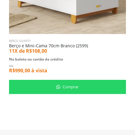
BERÇO
,
QUARTO
B
Berço e Mini-Cama 70cm Branco (2599)
C
11X de
R$
108,00
1
No boleto ou cartão de crédito
N
ou
o
R$
990,00
à vista
R
Comprar