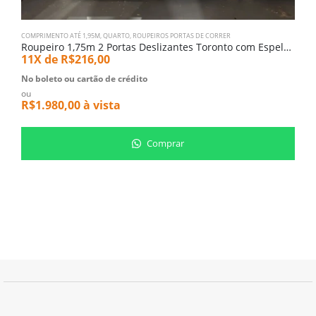
COMPRIMENTO ATÉ 1,95M
,
QUARTO
,
ROUPEIROS PORTAS DE CORRER
C
Roupeiro 1,75m 2 Portas Deslizantes Toronto com Espelho (4500)
R
11X de
R$
216,00
1
No boleto ou cartão de crédito
N
ou
o
R$
1.980,00
à vista
R
Comprar