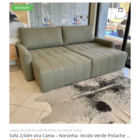
DESTAQUE
LIVING
,
SALA DE TV
,
SOFÁ RETRÁTIL OU CHAISE
,
SOFÁS
SA
Sofa 2,50m vira Cama – Noronha- tecido Verde Pistache (8021)
S