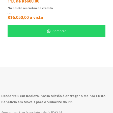
11X de
R$
660,00
1
No boleto ou cartão de crédito
N
ou
o
R$
6.050,00
à vista
R
Comprar
Desde 1995 em Realeza, nossa Missão é entregar o Melhor Custo
Benefício em Móveis para o Sudoeste do PR.
Somos uma Loja Associada a Rede TOK LAR.