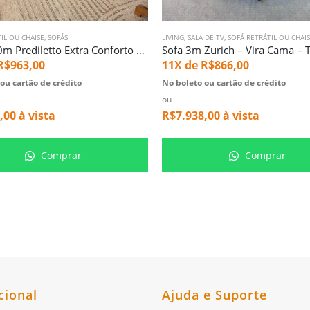
IL OU CHAISE
,
SOFÁS
LIVING
,
SALA DE TV
,
SOFÁ RETRÁTIL OU CHAI
Sofa 3,00m Prediletto Extra Conforto Cinza (5856)
R$
963,00
11X de
R$
866,00
ou cartão de crédito
No boleto ou cartão de crédito
ou
,00
à vista
R$
7.938,00
à vista
Comprar
Comprar
cional
Ajuda e Suporte