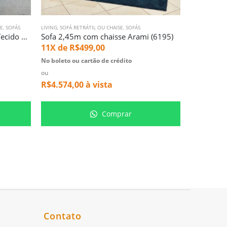
SE
,
SOFÁS
LIVING
,
SOFÁ RETRÁTIL OU CHAISE
,
SOFÁS
CAMAS
,
SOFÁ R
Sofa 3m Zurich – Vira Cama – Tecido Cinza Nobre (5595)
Sofa 2,45m com chaisse Arami (6195)
11X de
R$
499,00
11X de
R
No boleto ou cartão de crédito
No boleto ou
ou
ou
R$
4.574,00
à vista
R$
1.916,
Comprar
Contato