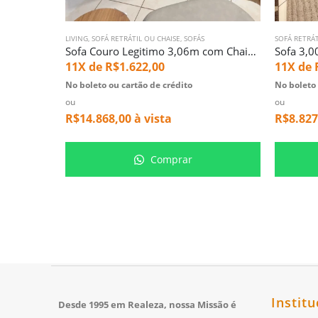
LIVING
,
SOFÁ RETRÁTIL OU CHAISE
,
SOFÁS
SOFÁ RETRÁT
Sofa Couro Legitimo 3,06m com Chaisse Palace (5119)
11X de
R$
1.622,00
11X de
No boleto ou cartão de crédito
No boleto 
ou
ou
R$
14.868,00
à vista
R$
8.827
Comprar
Institu
Desde 1995 em Realeza, nossa Missão é