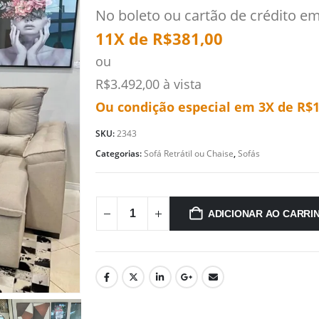
No boleto ou cartão de crédito e
11X de
R$
381,00
ou
R$
3.492,00
à vista
Ou condição especial em 3X de
R$
1
SKU:
2343
Categorias:
Sofá Retrátil ou Chaise
,
Sofás
ADICIONAR AO CARRI