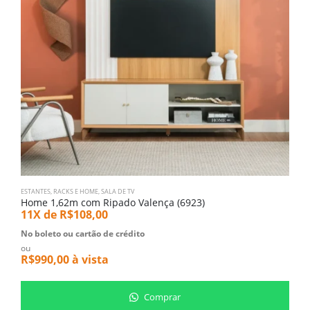
ESTANTES, RACKS E HOME
,
SALA DE TV
PA
Home 1,62m com Ripado Valença (6923)
P
11X de
R$
108,00
1
No boleto ou cartão de crédito
N
ou
o
R$
990,00
à vista
R
Comprar