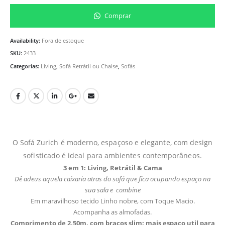
Comprar
Availability:
Fora de estoque
SKU:
2433
Categorias:
Living
,
Sofá Retrátil ou Chaise
,
Sofás
O Sofá Zurich é moderno, espaçoso e elegante, com design
sofisticado é ideal para ambientes contemporâneos.
3 em 1: Living, Retrátil & Cama
Dê adeus aquela caixaria atras do sofá que fica ocupando espaço na
sua sala e combine
Em maravilhoso tecido Linho nobre, com Toque Macio.
Acompanha as almofadas.
Comprimento de 2,50m, com braços slim: mais espaço util para