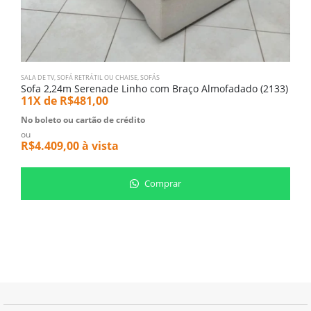
SALA DE TV
,
SOFÁ RETRÁTIL OU CHAISE
,
SOFÁS
SA
Sofa 2,24m Serenade Linho com Braço Almofadado (2133)
S
11X de
R$
481,00
1
No boleto ou cartão de crédito
N
ou
o
R$
4.409,00
à vista
R
Comprar