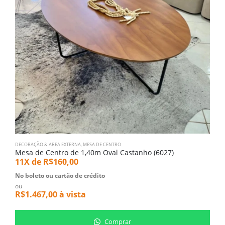
DECORAÇÃO & AREA EXTERNA
,
MESA DE CENTRO
1,
Mesa de Centro de 1,40m Oval Castanho (6027)
T
11X de
R$
160,00
5
No boleto ou cartão de crédito
N
ou
o
R$
1.467,00
à vista
R
Comprar