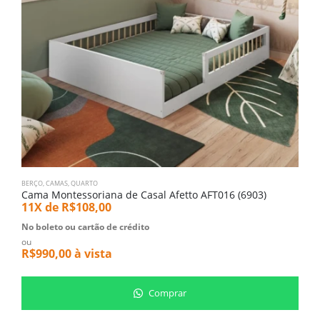
BERÇO
,
CAMAS
,
QUARTO
B
Cama Montessoriana de Casal Afetto AFT016 (6903)
B
11X de
R$
108,00
1
No boleto ou cartão de crédito
N
ou
o
R$
990,00
à vista
R
Comprar