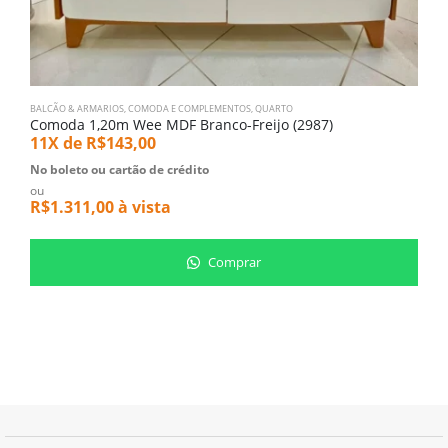
BALCÃO & ARMARIOS
,
COMODA E COMPLEMENTOS
,
QUARTO
Q
Comoda 1,20m Wee MDF Branco-Freijo (2987)
B
11X de
R$
143,00
1
No boleto ou cartão de crédito
N
ou
o
R$
1.311,00
à vista
R
Comprar