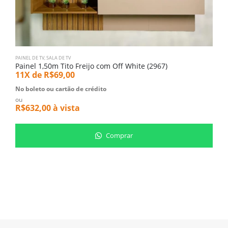
PAINEL DE TV
,
SALA DE TV
PA
Painel 1,50m Tito Freijo com Off White (2967)
P
11X de
R$
69,00
1
No boleto ou cartão de crédito
N
ou
o
R$
632,00
à vista
R
Comprar